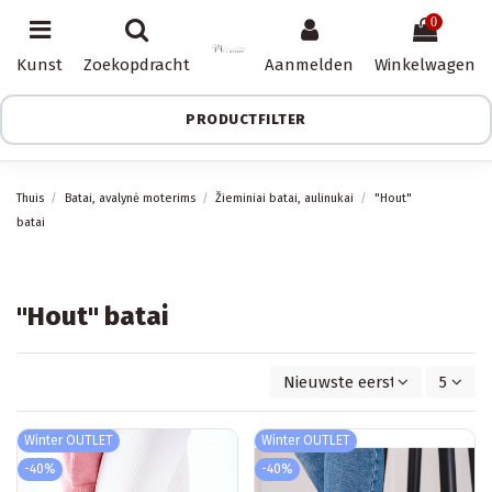
0
Kunst
Zoekopdracht
Aanmelden
Winkelwagen
PRODUCTFILTER
Thuis
Batai, avalynė moterims
Žieminiai batai, aulinukai
"Hout"
batai
"Hout" batai
Nieuwste eerst
5
Winter OUTLET
Winter OUTLET
-40%
-40%