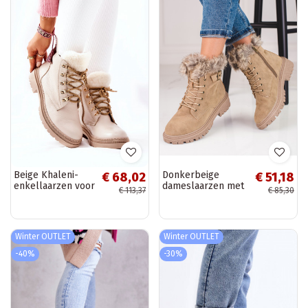
Beige Khaleni-
Donkerbeige
€ 68,02
€ 51,18
enkellaarzen voor
dameslaarzen met
€ 113,37
€ 85,30
dames
bont Shelovet
Winter OUTLET
Winter OUTLET
-40%
-30%