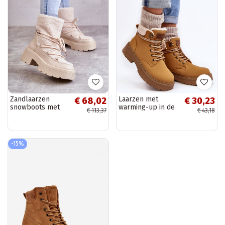
Zandlaarzen
Laarzen met
€ 68,02
€ 30,23
snowboots met
warming-up in de
€ 113,37
€ 43,18
verwarmende
bruine kleur
Sanna
Lynnvia
-15%