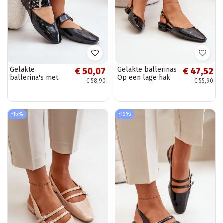
Gelakte
Gelakte ballerinas
€ 50,07
€ 47,52
ballerina's met
Op een lage hak
€ 58,90
€ 55,90
bandjes in zwart
met open hiel
Azirae
zInart Kairael
-15%
-15%