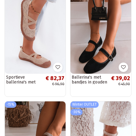
Sportieve
Ballerina's met
€ 82,37
€ 39,02
ballerina's met
bandjes in gouden
€ 96,90
€ 45,90
elastische banden
kleur met zwarte
Artiker 58C1903
gespen Kelisa
zandkleurig
-15%
Winter OUTLET
-30%