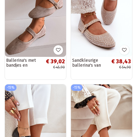
Ballerina's met
Sandkleurige
€ 39,02
€ 38,43
bandjes en
ballerina's van
€ 45,90
€ 54,90
gouden
kunstsuède met
accessoires met
Swarovski-
gespen in
kristallen Tinara
zandkleur Kelisa
-15%
-15%