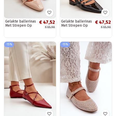
Gelakte ballerinas
Gelakte ballerinas
€ 47,52
€ 47,52
Met Strepen Op
Met Strepen Op
€ 55,90
€ 55,90
een lage hak
een lage hak
beige Bialettia
zInart Bialettia
-15%
-15%