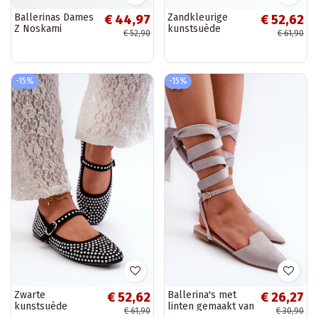
Ballerinas Dames
Zandkleurige
€ 44,97
€ 52,62
Z Noskami
kunstsuède
€ 52,90
€ 61,90
puntneus I
ballerina's,
Przeplatającymi
versierd met
Się Paskami
Swarovski-
bordeaux Violra
kristallen Tinara
-15%
-15%
Zwarte
Ballerina's met
€ 52,62
€ 26,27
kunstsuède
linten gemaakt van
€ 61,90
€ 30,90
ballerina's,
eco-suède Z