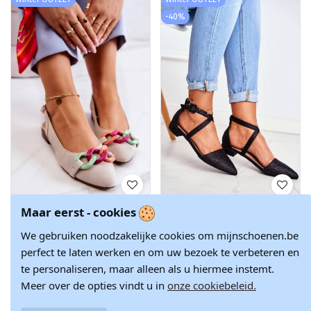
-40%
Suede ballerina's
Glanzende
€ 119,22
€ 23,10
Maar eerst - cookies
met kettingen
ballerina's met
€ 38,49
Schoenen ivoor
spitse neuzen
We gebruiken noodzakelijke cookies om mijnschoenen.be
perfect te laten werken en om uw bezoek te verbeteren en
te personaliseren, maar alleen als u hiermee instemt.
Meer over de opties vindt u in
onze cookiebeleid.
Weergave 1 - 16 van 16 items