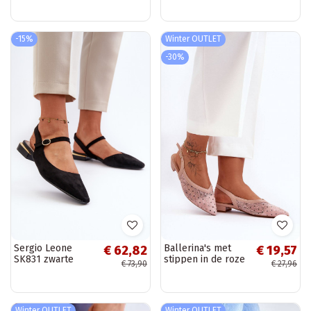
versierd met
Schoenen met
Swarovski-
spitse neus grijs
kristallen Tinara
Ellesara
-15%
Winter OUTLET
-30%
Sergio Leone
Ballerina's met
€ 62,82
€ 19,57
SK831 zwarte
stippen in de roze
€ 73,90
€ 27,96
ballerina's met
kleur Adore
lage hak en open
teen
Winter OUTLET
Winter OUTLET