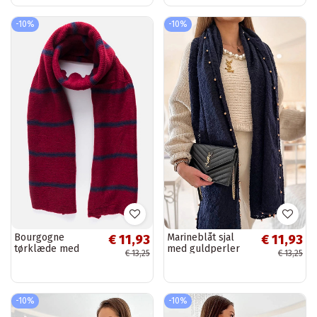
-10%
-10%
Bourgogne
Marineblåt sjal
€ 11,93
€ 11,93
tørklæde med
med guldperler
€ 13,25
€ 13,25
marine striber Kari
Yvonne
-10%
-10%