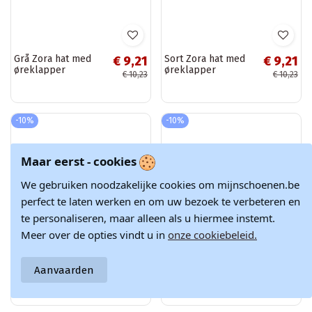
Leola Grå Pompom
Hvid hat med
€ 7,57
€ 9,21
Hat
øreklapper Zora
€ 8,41
€ 10,23
-10%
-10%
Maar eerst - cookies
We gebruiken noodzakelijke cookies om mijnschoenen.be
perfect te laten werken en om uw bezoek te verbeteren en
te personaliseren, maar alleen als u hiermee instemt.
Meer over de opties vindt u in
onze cookiebeleid.
Aanvaarden