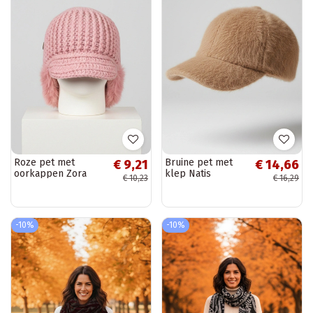
Roze pet met
Bruine pet met
€ 9,21
€ 14,66
oorkappen Zora
klep Natis
€ 10,23
€ 16,29
-10%
-10%