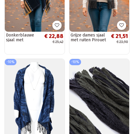
Donkerblauwe
Grijze dames sjaal
€ 22,88
€ 21,51
sjaal met
met ruiten Pirouet
€ 25,42
€ 23,90
versiering Rio
-10%
-10%