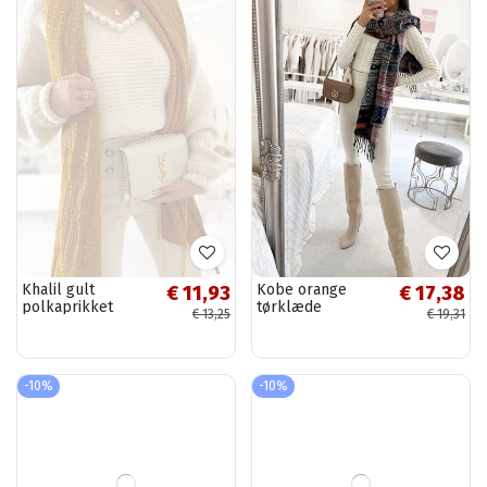
Khalil gult
Kobe orange
€ 11,93
€ 17,38
polkaprikket
tørklæde
€ 13,25
€ 19,31
tørklæde
-10%
-10%