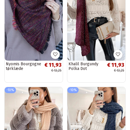
Nyomis Bourgogne
Khalil Burgundy
€ 11,93
€ 11,93
tørklæde
Polka Dot
€ 13,25
€ 13,25
tørklæde
-10%
-10%