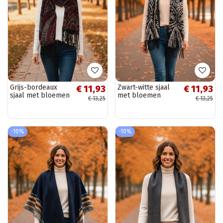
Grijs-bordeaux
Zwart-witte sjaal
€ 11,93
€ 11,93
sjaal met bloemen
met bloemen
€ 13,25
€ 13,25
Colonie
Colonie
-10%
-10%