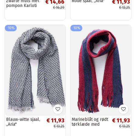
Zwarte muts met
Rode sjaal, „Aria"
€ 14,66
€ 11,93
pompon Karloti
€ 16,29
€ 13,25
-10%
-10%
Blauw-witte sjaal,
Marineblåt og rødt
€ 11,93
€ 11,93
„Aria"
tørklæde med
€ 13,25
€ 13,25
frynser Lana