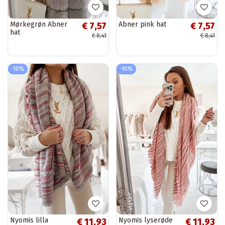
Mørkegrøn Abner
Abner pink hat
€ 7,57
€ 7,57
hat
€ 8,41
€ 8,41
-10%
-10%
Nyomis lilla
Nyomis lyserøde
€ 11,93
€ 11,93