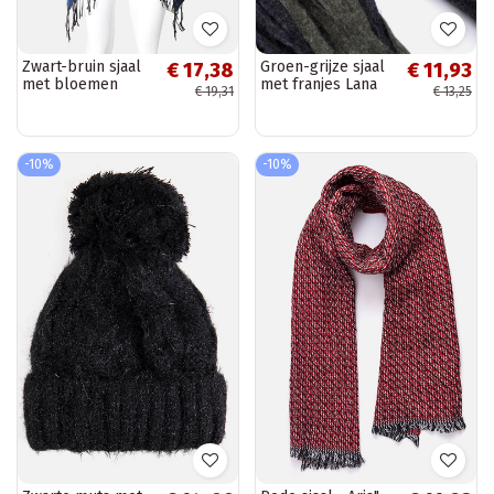
Zwart-bruin sjaal
Groen-grijze sjaal
€ 17,38
€ 11,93
met bloemen
met franjes Lana
€ 19,31
€ 13,25
Colonie
-10%
-10%