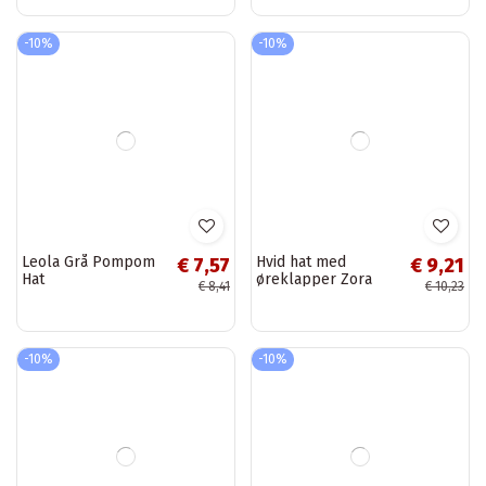
Sort hat med
Lysegrå Leola pom-
€ 7,57
€ 7,57
mønstre Abner
pom hat
€ 8,41
€ 8,41
-10%
-10%