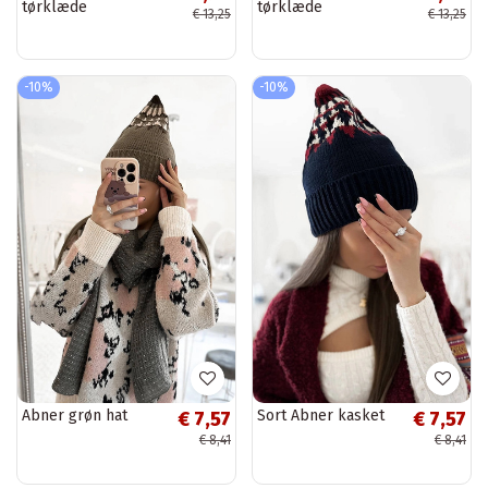
tørklæde
tørklæde
€ 13,25
€ 13,25
-10%
-10%
Abner grøn hat
Sort Abner kasket
€ 7,57
€ 7,57
€ 8,41
€ 8,41