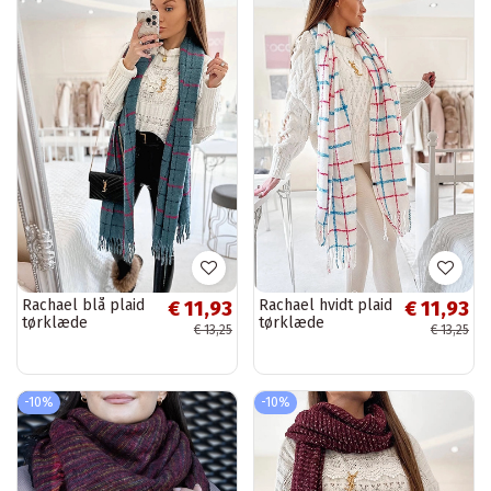
Rachael blå plaid
Rachael hvidt plaid
€ 11,93
€ 11,93
tørklæde
tørklæde
€ 13,25
€ 13,25
-10%
-10%