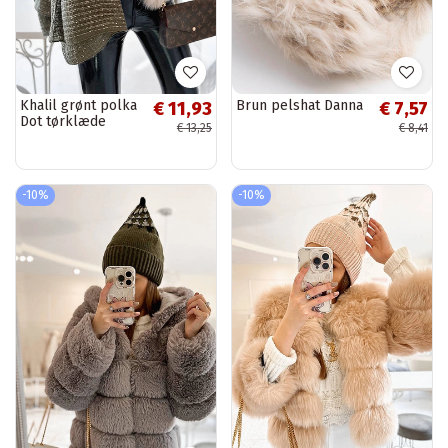
Khalil grønt polka
Brun pelshat Danna
€ 11,93
€ 7,57
Dot tørklæde
€ 13,25
€ 8,41
-10%
-10%