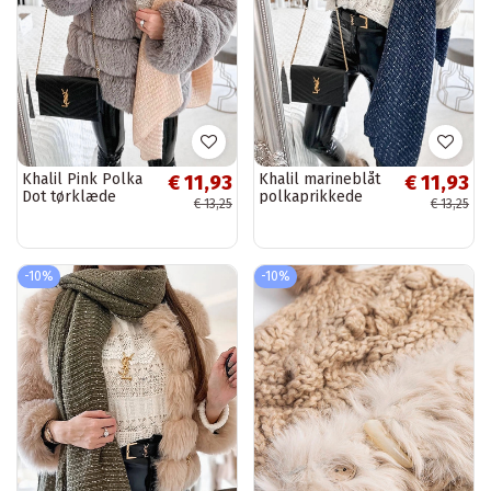
Khalil Pink Polka
Khalil marineblåt
€ 11,93
€ 11,93
Dot tørklæde
polkaprikkede
€ 13,25
€ 13,25
tørklæde
-10%
-10%