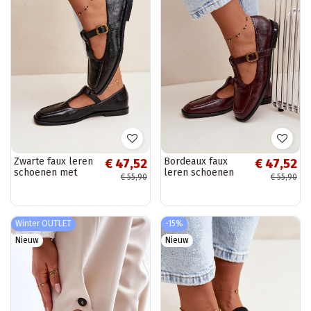
Zwarte faux leren
Bordeaux faux
€ 47,52
€ 47,52
schoenen met
leren schoenen
€ 55,90
€ 55,90
banden Bonnia
met banden
Bonnia
Winter OUTLET
-15%
Nieuw
Nieuw