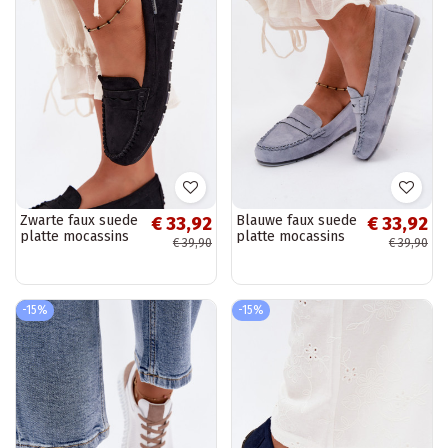
Zwarte faux suede
Blauwe faux suede
€ 33,92
€ 33,92
platte mocassins
platte mocassins
€ 39,90
€ 39,90
Galadriel
Galadriel
-15%
-15%