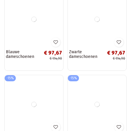
€ 39,17
€ 58,57
geperforeerde
met gespen van
€ 43,52
€ 68,90
chunky loafers
faux suede in
Camus
chocolade kleur
Sombellia
-15%
-15%
Dameschoenen
Klei kleurige
€ 47,52
€ 97,67
met banden van
dameschoenen
€ 55,90
€ 114,90
faux suede in
van faux suede
khaki Bonnia
met platform