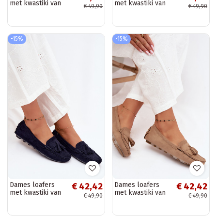
met kwastiki van
met kwastiki van
€ 49,90
€ 49,90
faux suede groen
faux suede zwart
Linden
Linden
-15%
-15%
Dames loafers
Dames loafers
€ 42,42
€ 42,42
met kwastiki van
met kwastiki van
€ 49,90
€ 49,90
faux suede
faux suede
donkerblauw
zandkleur Linden
Linden