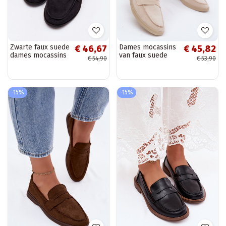
Zwarte faux suede
Dames mocassins
€ 46,67
€ 45,82
dames mocassins
van faux suede
€ 54,90
€ 53,90
Prestelle
beige Renelia
-15%
-15%