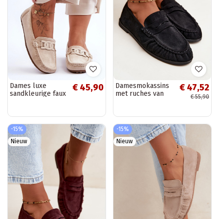
Dames luxe
Damesmokassins
€ 45,90
€ 47,52
sandkleurige faux
met ruches van
€ 55,90
suede mocassins
faux suede in
Rabell
zwart Sabley
-15%
-15%
Nieuw
Nieuw