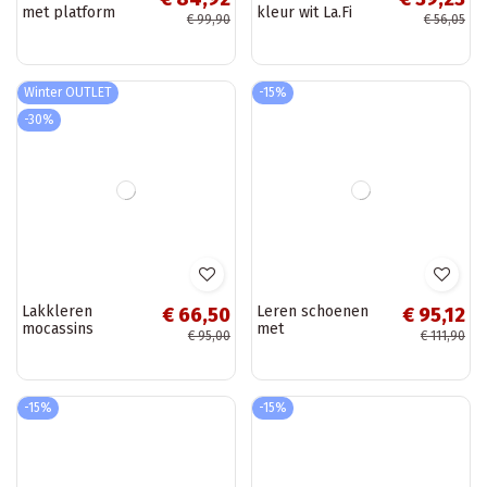
Witte
Zandkleurige
€ 84,92
€ 92,57
dameschoenen
patroon schoenen
€ 99,90
€ 108,90
met uitsnijdingen
met uitsnijdingen
Softie
van faux suede
Tenebra
-15%
-15%