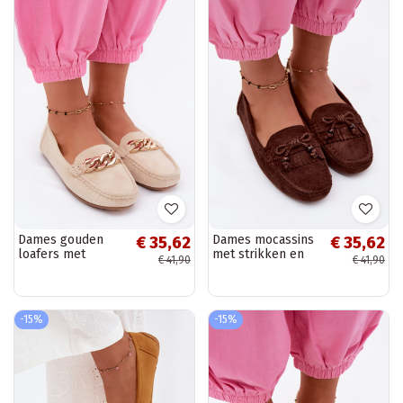
Dames gouden
Dames mocassins
€ 35,62
€ 35,62
loafers met
met strikken en
€ 41,90
€ 41,90
ketting van faux
franjes van faux
suede zandkleur
suede in
Amaretto
chocolade kleur
Bluebell
-15%
-15%