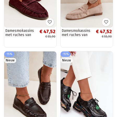
Damesmokassins
Damesmokassins
€ 47,52
€ 47,52
met ruches van
met ruches van
€ 55,90
€ 55,90
faux suede in
faux suede in
bordeaux Sabley
zandkleur Sabley
-15%
-15%
Nieuw
Nieuw