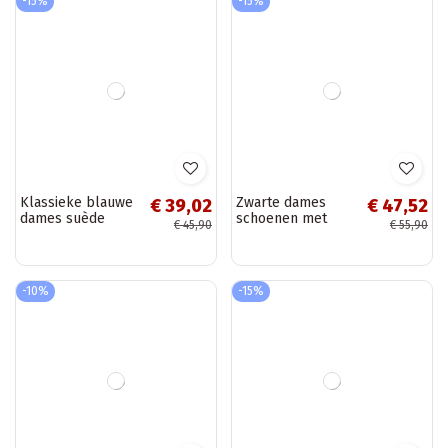
Elegante zwarte
Klassieke
€ 39,02
€ 39,02
suède mocassins
zandkleurige
€ 45,90
€ 45,90
Lenvie
dames suède
mocassins Corinell
-15%
-15%