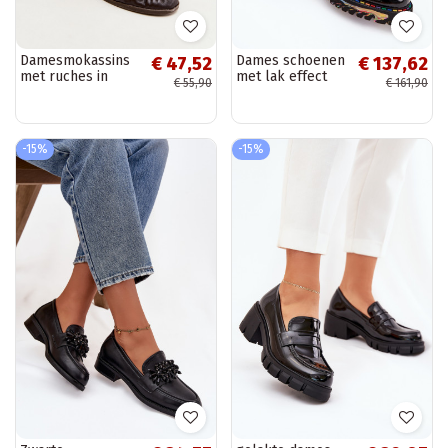
Damesmokassins
Dames schoenen
€ 47,52
€ 137,62
met ruches in
met lak effect
€ 55,90
€ 161,90
chocoladekleur
Artiker 57C0172
Sabley
in zwart
-15%
-15%