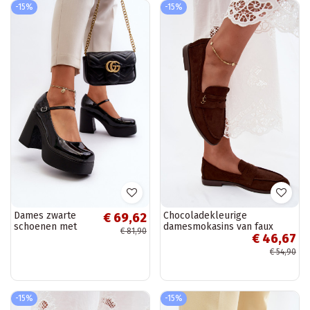
-15%
-15%
Dames zwarte
Chocoladekleurige
€ 69,62
schoenen met
damesmokasins van faux
€ 81,90
€ 46,67
glanzend effect
suede Prestelle
en platform Big
€ 54,90
Star NN274004
-15%
-15%