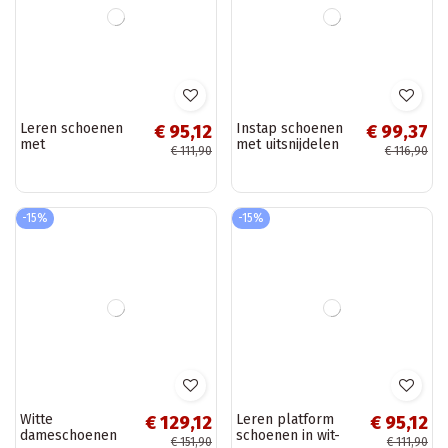
Patroon schoenen
Zandkleurige
€ 92,57
€ 97,67
met uitsnijdingen
dameschoenen
€ 108,90
€ 114,90
van faux suede in
met uitsnijdingen
verschillende
en platform Morra
kleuren Tenebra
-15%
Winter OUTLET
-30%