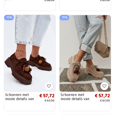
€ 58,90
€ 67,90
instappers in
faux suede in zwart
chocolade kleur
Melonia
faux leather
Roslyn
-15%
-15%
Schoenen met
Schoenen met
€ 57,72
€ 57,72
mooie details van
mooie details van
€ 67,90
€ 67,90
faux suede in
faux suede in zand
chocolade Melonia
Melonia