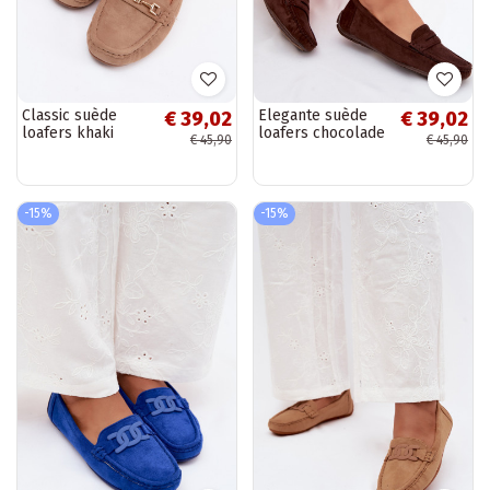
Classic suède
Elegante suède
€ 39,02
€ 39,02
loafers khaki
loafers chocolade
€ 45,90
€ 45,90
Corinell
Lenvie
-15%
-15%