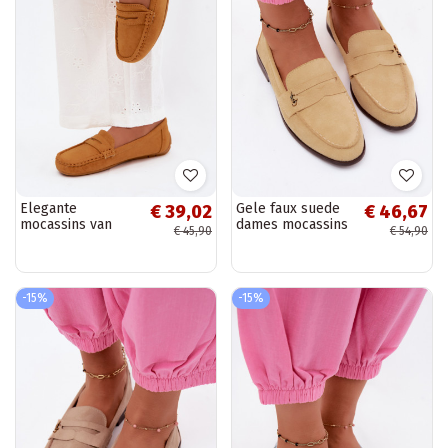
Elegante
Gele faux suede
€ 39,02
€ 46,67
mocassins van
dames mocassins
€ 45,90
€ 54,90
faux suede in
Prestelle
mosterdkleur
Lenvie
-15%
-15%