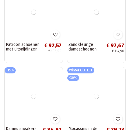
Zwarte
Donkerblauwe
€ 97,67
€ 84,92
dameschoenen
dameschoenen
€ 114,90
€ 99,90
met platform en
met uitsnijdingen
perforatie Dalila
Softie
-15%
-15%