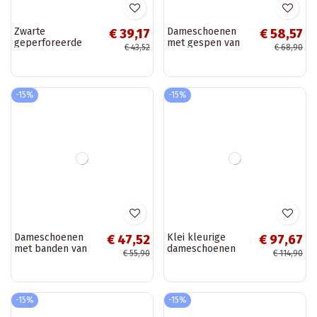
Klassieke blauwe
Zwarte dames
€ 39,02
€ 47,52
dames suède
schoenen met
€ 45,90
€ 55,90
mocassins Corinell
bandjes van faux
suede Bonnia
-10%
-15%
Zwarte
Dameschoenen