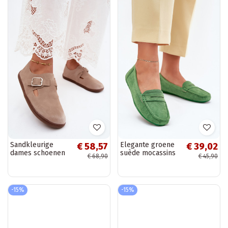
Sandkleurige
Elegante groene
€ 58,57
€ 39,02
dames schoenen
suède mocassins
€ 68,90
€ 45,90
met gespen van
Lenvie
faux suede
Sombellia
-15%
-15%