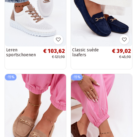
Leren
Classic suède
€ 103,62
€ 39,02
sportschoenen
loafers
€ 121,90
€ 45,90
voor dames
donkerblauw
Artiker 58C3083
Corinell
witte en bruine
kleur
-15%
-15%