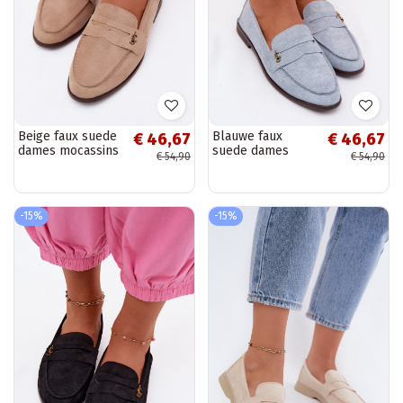
Beige faux suede
Blauwe faux
€ 46,67
€ 46,67
dames mocassins
suede dames
€ 54,90
€ 54,90
Prestelle
mocassins
Prestelle
-15%
-15%