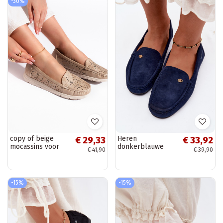
-30%
copy of beige
Heren
€ 29,33
€ 33,92
mocassins voor
donkerblauwe
€ 41,90
€ 39,90
dames met
mocassins van
opengewerkte
faux suede Tai
elementen
turirilla
-15%
-15%