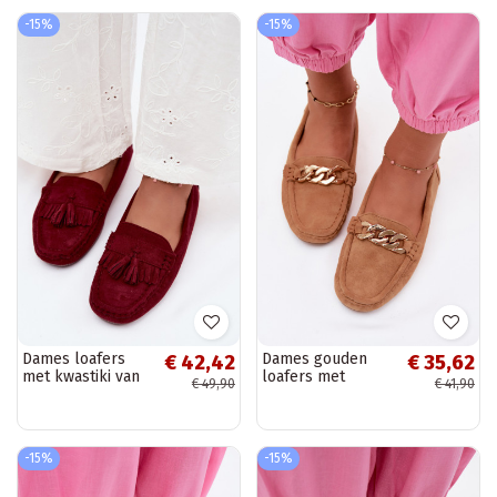
-15%
-15%
Dames loafers
Dames gouden
€ 42,42
€ 35,62
met kwastiki van
loafers met
€ 49,90
€ 41,90
faux suede
ketting van faux
bordeaux Linden
suede bruin
Amaretto
-15%
-15%