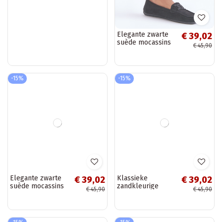
Elegante paarse
Elegante zwarte
€ 39,02
€ 39,02
suède mocassins
suède mocassins
€ 45,90
€ 45,90
Si Passione
Rabell
-15%
-15%