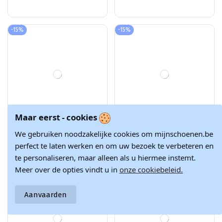
Dames sneakers
Mocassins in de
€ 84,92
€ 39,23
met platform
kleur wit La.Fi
€ 99,90
€ 56,05
Vinceza 79644
Jenefer
zwarte kleur
Winter OUTLET
-15%
-30%
Maar eerst - cookies
We gebruiken noodzakelijke cookies om mijnschoenen.be
perfect te laten werken en om uw bezoek te verbeteren en
te personaliseren, maar alleen als u hiermee instemt.
Meer over de opties vindt u in
onze cookiebeleid.
Aanvaarden