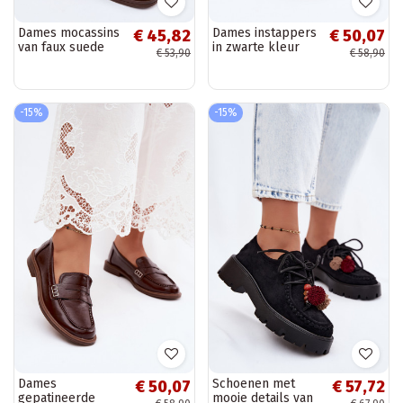
Dames mocassins
Dames instappers
€ 45,82
€ 50,07
van faux suede
in zwarte kleur
€ 53,90
€ 58,90
CzekoladoĮe
faux leather
Renelia
Roslyn
-15%
-15%
Dames
Schoenen met
€ 50,07
€ 57,72
gepatineerde
mooie details van