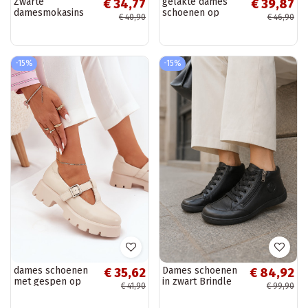
Zwarte
gelakte dames
€ 34,77
€ 39,87
damesmokasins
schoenen op
€ 40,90
€ 46,90
met ornamenten
chunky hakken in
Murelle
zwart Felonith
-15%
-15%
dames schoenen
Dames schoenen
€ 35,62
€ 84,92
met gespen op
in zwart Brindle
€ 41,90
€ 99,90
platform in zand
Venda