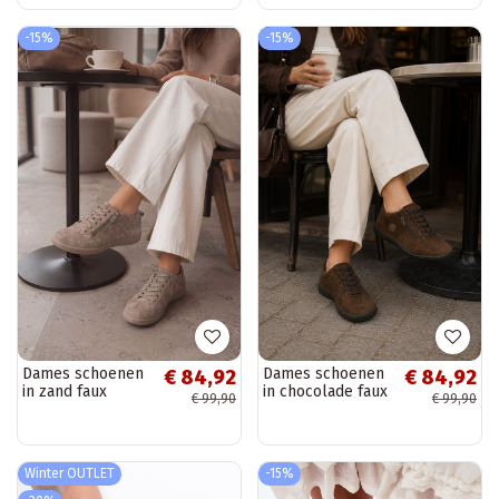
-15%
-15%
Dames schoenen
Dames schoenen
€ 84,92
€ 84,92
in zand faux
in chocolade faux
€ 99,90
€ 99,90
suede Brindle
suede Brindle
Winter OUTLET
-15%