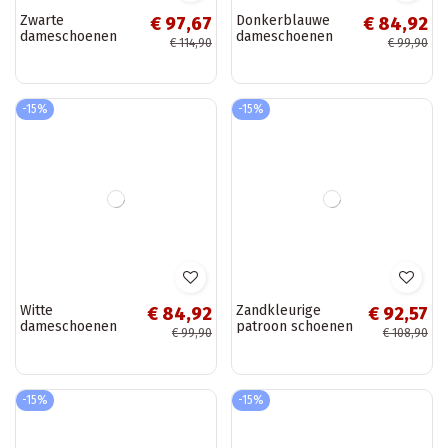
Jamila
-15%
-15%
Blauwe
Zwarte
€ 97,67
€ 97,67
dameschoenen
dameschoenen
€ 114,90
€ 114,90
van faux suede
met uitsnijdingen
met platform
en platform Morra
Jamila
-15%
-15%