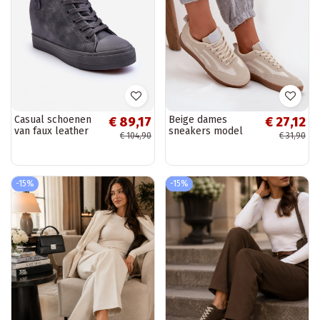
Casual schoenen
Beige dames
€ 89,17
€ 27,12
van faux leather
sneakers model
€ 104,90
€ 31,90
met platform in
Hanelor
grijs Big Star
MM274005
-15%
-15%