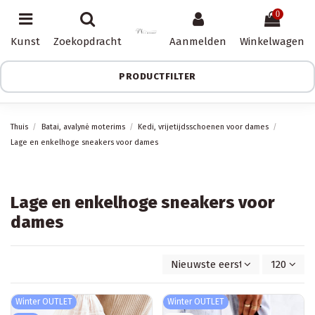
0
Kunst
Zoekopdracht
Aanmelden
Winkelwagen
PRODUCTFILTER
Thuis
Batai, avalynė moterims
Kedi, vrijetijdsschoenen voor dames
Lage en enkelhoge sneakers voor dames
Lage en enkelhoge sneakers voor
dames
Nieuwste eerst
120
Winter OUTLET
Winter OUTLET