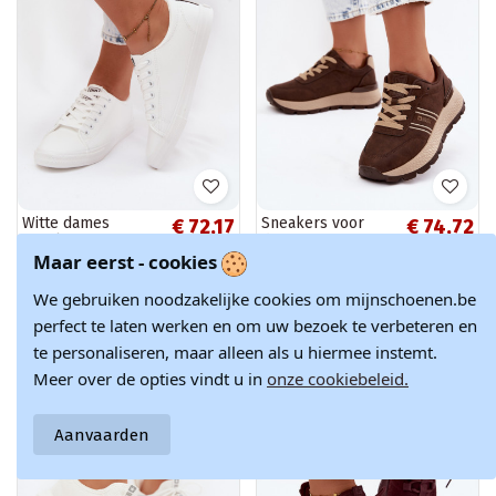
Witte dames
Sneakers voor
€ 72,17
€ 74,72
sneakers van faux
dames met
€ 84,90
€ 87,90
Maar eerst - cookies
leather Big Star
platform Big Star
TT274960
UU274040 w
kolorze
We gebruiken noodzakelijke cookies om mijnschoenen.be
czekoladowym
-15%
-15%
perfect te laten werken en om uw bezoek te verbeteren en
te personaliseren, maar alleen als u hiermee instemt.
Meer over de opties vindt u in
onze cookiebeleid.
Aanvaarden