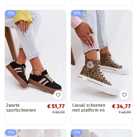
Giselia
-15%
-15%
Zwarte
Casual schoenen
€ 51,77
€ 34,77
sportschoenen
met platform en
€ 60,90
€ 40,90
met platform
luipaardprint
Giselia
Meloria
-15%
-15%