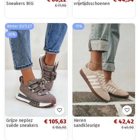
Sneakers BIG
vrijetijdsschoenen
€ 77,90
STAR W274925
beige Born This
witte kleur
Way
Winter OUTLET
-15%
-30%
Grijze neplez
Heren
€ 105,63
€ 42,42
suède sneakers
sandkleurige
€ 150,90
€ 49,90
met platform en
sneakers met
dikke veters
bandjes Chrissy