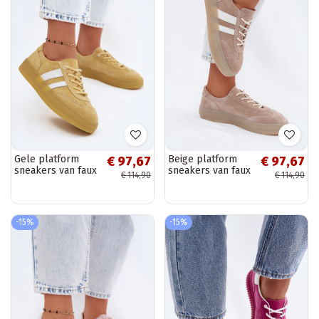
Gele platform
Beige platform
€ 97,67
€ 97,67
sneakers van faux
sneakers van faux
€ 114,90
€ 114,90
suede Coralia
suede Coralia
-15%
-15%