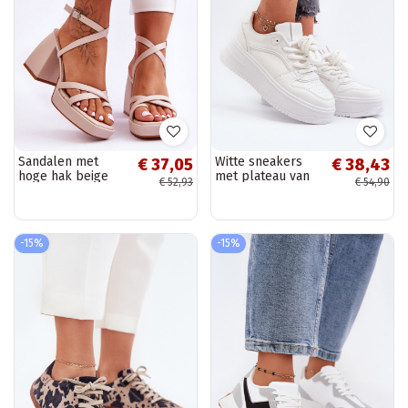
Sandalen met
Witte sneakers
€ 37,05
€ 38,43
hoge hak beige
met plateau van
€ 52,93
€ 54,90
Secret Rose
eco-leer Vhisper
-15%
-15%