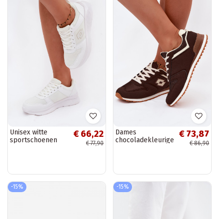
Unisex witte
Dames
€ 66,22
€ 73,87
sportschoenen
chocoladekleurige
€ 77,90
€ 86,90
LOTTO 2401651U
sneakers LOTTO
SOBRIO OC
2401850U EPICAN
-15%
-15%