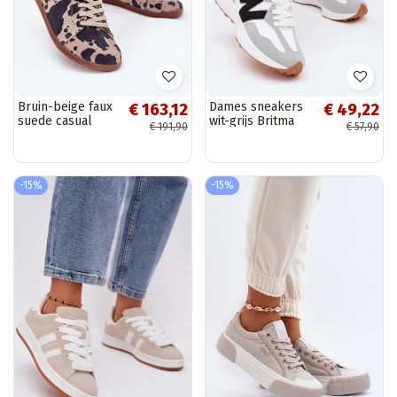
Bruin-beige faux
Dames sneakers
€ 163,12
€ 49,22
suede casual
wit-grijs Britma
€ 191,90
€ 57,90
schoenen
Barefoot Zazoo
N1120
-15%
-15%