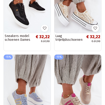
Sneakers model
Laag
€ 32,22
€ 32,22
schoenen Dames
Vrijetijdsschoenen
€ 37,90
€ 37,90
Met Decoratie
met platform INit-
zInart Soothe
gouden kleur
Medina
-15%
-15%