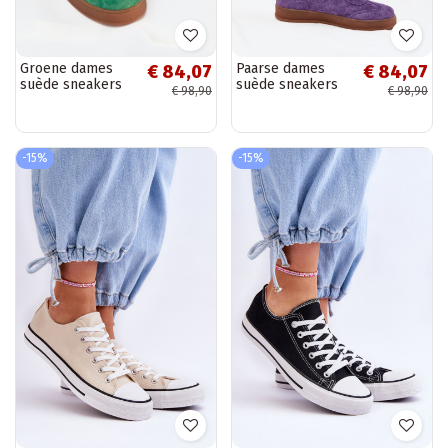
Groene dames
Paarse dames
€ 84,07
€ 84,07
suède sneakers
suède sneakers
€ 98,90
€ 98,90
Vinceza 79576
Vinceza 79576
-15%
-15%