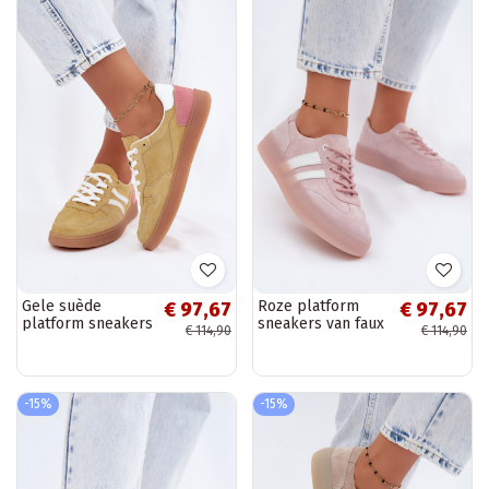
Gele suède
Roze platform
€ 97,67
€ 97,67
platform sneakers
sneakers van faux
€ 114,90
€ 114,90
Coressa
suede Coralia
-15%
-15%