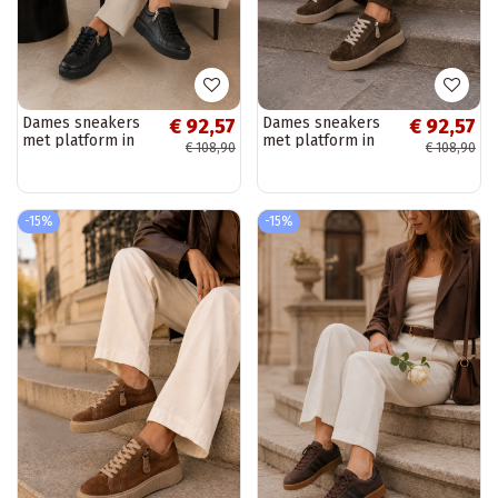
Dames sneakers
Dames sneakers
€ 92,57
€ 92,57
met platform in
met platform in
€ 108,90
€ 108,90
zwart faux leather
chocolade faux
Corisa
suede Corisa
-15%
-15%