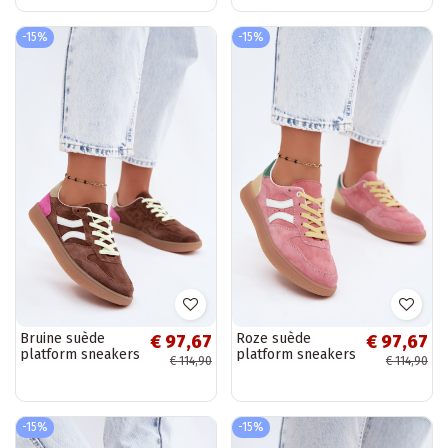
Evalora
Evalora
-15%
-15%
Bruine suède
Roze suède
€ 97,67
€ 97,67
platform sneakers
platform sneakers
€ 114,90
€ 114,90
Coressa
Coressa
-15%
-15%