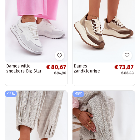
Dames witte
Dames
€ 80,67
€ 73,87
sneakers Big Star
zandkleurige
€ 94,90
€ 86,90
RR274A213, Hi-
sneakers met
Poly systeem
platform Big Star
SS274002 HI-POLY
SYSTEM
-15%
-15%