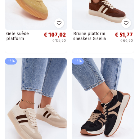
Gele suède
Bruine platform
€ 107,02
€ 51,77
platform
sneakers Giselia
€ 125,90
€ 60,90
sneakers Artelle
-15%
-15%