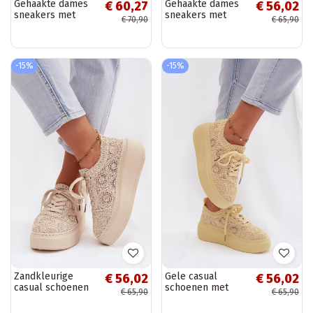
Gehaakte dames
Gehaakte dames
€ 60,27
€ 56,02
sneakers met
sneakers met
€ 70,90
€ 65,90
platform, witte
platform, zwarte
kleur, Evalora
kleur, Evalora
-15%
-15%
Zandkleurige
Gele casual
€ 56,02
€ 56,02
casual schoenen
schoenen met
€ 65,90
€ 65,90
met platform en
platform en
kantmotieven
kantmotieven