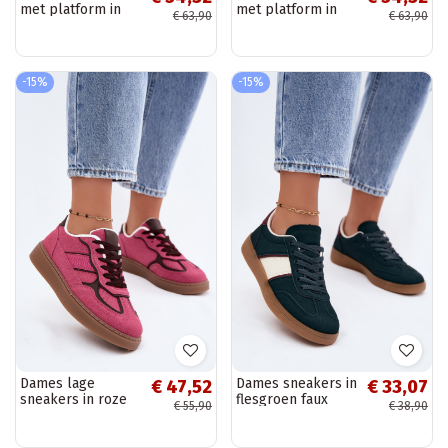
met platform in
met platform in
€ 63,90
€ 63,90
bruine kleur
zandkleur Laurelia
Laurelia
-15%
-15%
Dames lage
Dames sneakers in
€ 47,52
€ 33,07
sneakers in roze
flesgroen faux
€ 55,90
€ 38,90
kleur Brenelle
leather Corelle