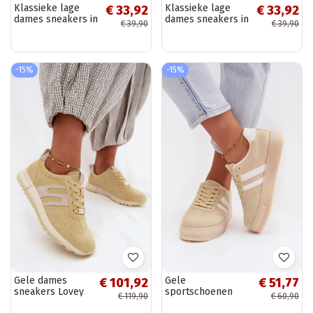
Klassieke lage
Klassieke lage
€ 33,92
€ 33,92
dames sneakers in
dames sneakers in
€ 39,90
€ 39,90
ivoor Vegas
zwart Vegas
-15%
-15%
Gele dames
Gele
€ 101,92
€ 51,77
sneakers Lovey
sportschoenen
€ 119,90
€ 60,90
van faux suede
met platform