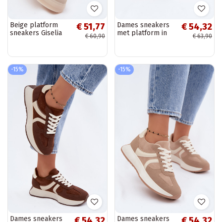
Beige platform
Dames sneakers
€ 51,77
€ 54,32
sneakers Giselia
met platform in
€ 60,90
€ 63,90
zwarte kleur
Laurelia
-15%
-15%
Dames sneakers
Dames sneakers
€ 54,32
€ 54,32