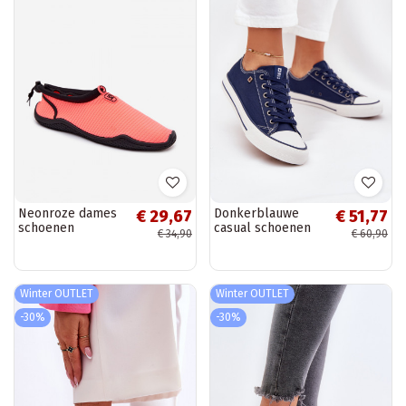
Neonroze dames
Donkerblauwe
€ 29,67
€ 51,77
schoenen
casual schoenen
€ 34,90
€ 60,90
PROINATER PRO-
Big Star DD274A235
26-48-125L
Winter OUTLET
Winter OUTLET
-30%
-30%