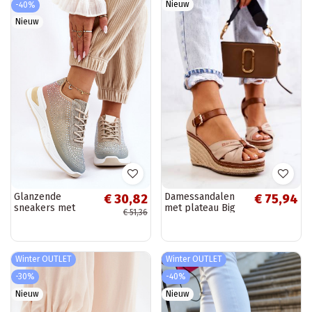
Nieuw
-40%
Nieuw
Glanzende
Damessandalen
€ 30,82
€ 75,94
sneakers met
met plateau Big
€ 51,36
sprankelende
Star beige
oogjes in
verschillende
kleuren
Winter OUTLET
Winter OUTLET
-30%
-40%
Nieuw
Nieuw