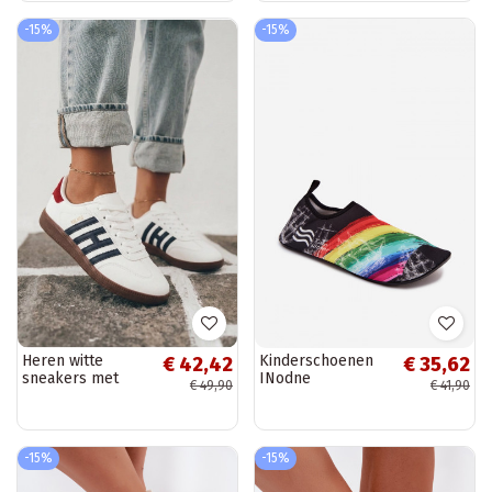
Artiker 54C1463
-15%
-15%
Heren witte
Kinderschoenen
€ 42,42
€ 35,62
sneakers met
INodne
€ 49,90
€ 41,90
bandjes Chrissy
PROINATER PRO-
23-34-109L in
verschillende
kleuren
-15%
-15%