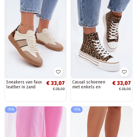
Sneakers van faux
Casual schoenen
€ 33,07
€ 33,07
leather in zand
met enkels en
€ 38,90
€ 38,90
Corelle
luipaardprint
Inildrose
-15%
-15%