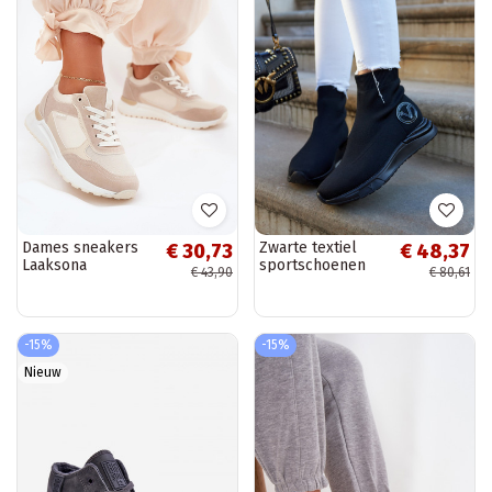
Dames sneakers
Zwarte textiel
€ 30,73
€ 48,37
Laaksona
sportschoenen
€ 43,90
€ 80,61
Runaway
-15%
-15%
Nieuw