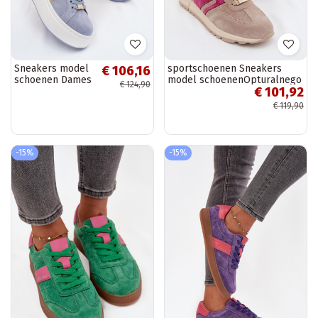
Sneakers model
sportschoenen Sneakers
€ 106,16
schoenen Dames
model schoenenOpturalnego
€ 124,90
€ 101,92
met platform
van suèdeu Dames beige
natuurlijk
Lovey
€ 119,90
suèdeoIna blauIn
Salima
-15%
-15%