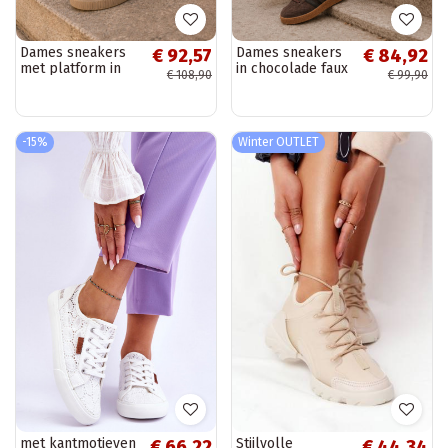
Dames sneakers
Dames sneakers
€ 92,57
€ 84,92
met platform in
in chocolade faux
€ 108,90
€ 99,90
bruin faux suede
suede Bellmont
Corisa
-15%
Winter OUTLET
met kantmotieven
Stijlvolle
€ 66,22
€ 44,34