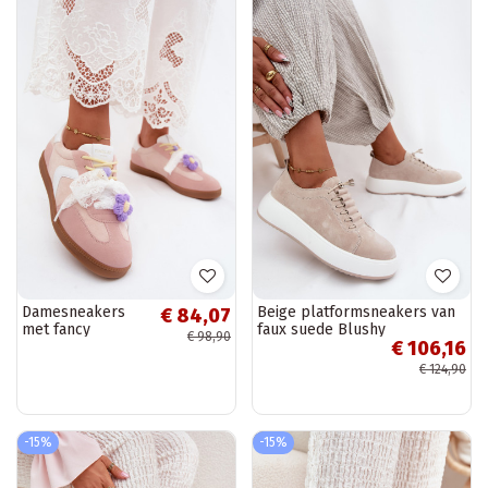
Damesneakers
Beige platformsneakers van
€ 84,07
met fancy
faux suede Blushy
€ 98,90
€ 106,16
bloemen en een
strik in roze
€ 124,90
Coastelle
-15%
-15%