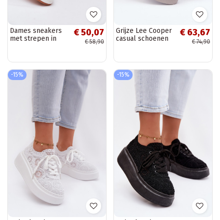
Dames sneakers
Grijze Lee Cooper
€ 50,07
€ 63,67
met strepen in
casual schoenen
€ 58,90
€ 74,90
zandkleur Cascade
op dikke zool
LCIN-24-31-2178
-15%
-15%