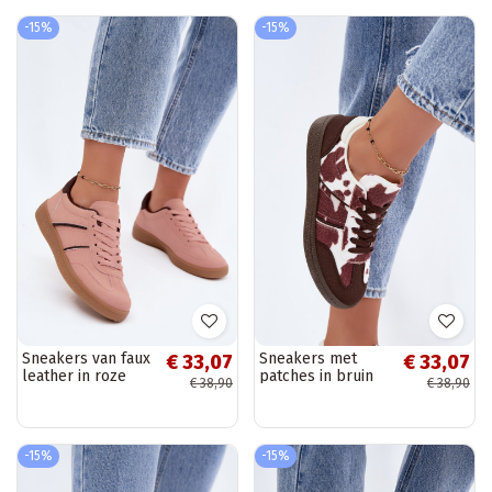
-15%
-15%
Sneakers van faux
Sneakers met
€ 33,07
€ 33,07
leather in roze
patches in bruin
€ 38,90
€ 38,90
Corelle
Corelle
-15%
-15%